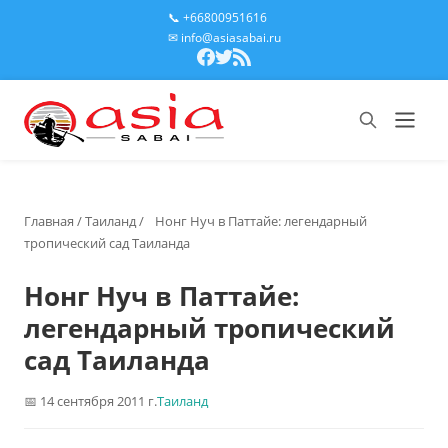
📞 +66800951616
✉ info@asiasabai.ru
Главная
/
Таиланд
/
Нонг Нуч в Паттайе: легендарный
тропический сад Таиланда
Нонг Нуч в Паттайе:
легендарный тропический
сад Таиланда
14 сентября 2011 г.
Таиланд